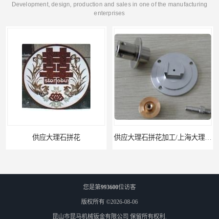
Development, design, production and sales in one of the manufacturing
enterprises
供应大理石拼花
供应大理石拼花加工/上海大理石拼花
您是第
993600
位访客
版权所有 ©2026-08-06
昆山市昆马机械钣金有限公司
保留所有权利.