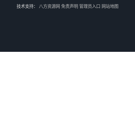
技术支持：
八方资源网
免责声明
管理员入口
网站地图
供应大理石拼花加工/昆山大理石拼花加工
供应水切割加工
供应不锈钢水切割/昆山不锈钢水切割加工厂/上海不锈钢水切割加工厂
供应铝板雕花/铝板水切割/昆山铝板水切割加工厂