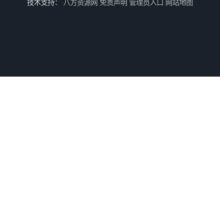
技术支持：
八方资源网
免责声明
管理员入口
网站地图
供应水切割加工
供应不锈钢水切割/昆山不锈钢水切割加工厂/上海不锈钢水切割加工厂
供应铝板雕花/铝板水切割/昆山铝板水切割加工厂
供应铝合金水切割加工/昆山铝合金水切割加工/上海铝合金水切割加工