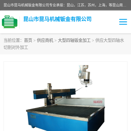
昆山市昆马机械钣金有限公司专业承接：昆山，江苏，苏州，上海，等昆山周边的各种机箱加工/机架加工/钣金加工/机柜外壳加工。多年来，我厂遵循“以人为本”的管理理念，本着“用户第一、信誉至上”的宗旨和“求实、务实，提高办事效率，参与市场竞争”的精神。欢迎新老客户来电咨询！
昆山市昆马机械钣金有限公司
当前位置：
首页
>
供应商机
>
大型四轴钣金加工
> 供应大型四轴水
切割对外加工
铝板切割加工
铜板钣金加工
玻璃钣金加工
陶瓷钣金割加工
不锈钢钣金加工
铁板钣金加工
中纤板钣金加工
塑胶板钣金加工
大理石拼花钣金加工
大型四轴钣金加工
激光切割钣金加工
线切割加工