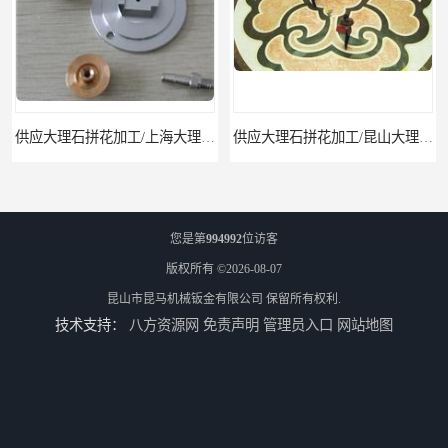
供应大理石拼花加工/上海大理石拼花
供应大理石拼花加工/昆山大理石拼花加工
您是第
994992
位访客
版权所有 ©2026-08-07
昆山市昆马机械钣金有限公司
保留所有权利.
技术支持：
八方资源网
免责声明
管理员入口
网站地图
供应水切割加工
供应不锈钢水切割/昆山不锈钢水切割加工厂/上海不锈钢水切割加工厂