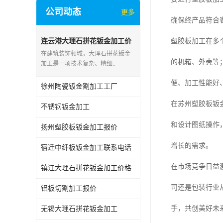
公司动态
更多
确保终产品符合
连云港大理石拼花钣金加工价
塑胶板加工在多
格
在建筑装饰领域，大理石拼花钣金
的机箱、外壳等
加工是一项技术复杂、精细..
便、加工性能好
徐州陶瓷钣金割加工工厂
在苏州塑胶板钣
不锈钢钣金加工
和设计图纸操作
扬州塑胶板钣金加工报价
增长的需求。
宿迁中纤板钣金加工联系电话
在市场竞争日益
镇江大理石拼花钣金加工价格
司还是包装行业
铝板切割加工报价
手，共创美好未
无锡大理石拼花钣金加工