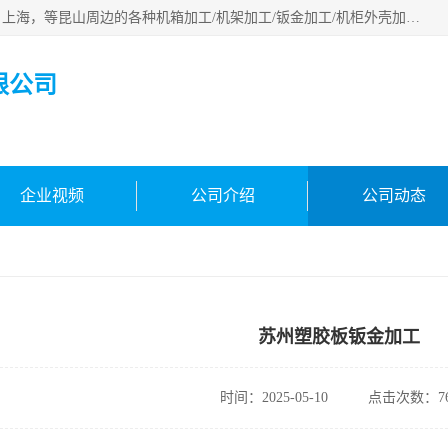
昆山市昆马机械钣金有限公司专业承接：昆山，江苏，苏州，上海，等昆山周边的各种机箱加工/机架加工/钣金加工/机柜外壳加工。多年来，我厂遵循“以人为本”的管理理念，本着“用户第一、信誉至上”的宗旨和“求实、务实，提高办事效率，参与市场竞争”的精神。欢迎新老客户来电咨询！
限公司
企业视频
公司介绍
公司动态
苏州塑胶板钣金加工
时间：2025-05-10
点击次数：76