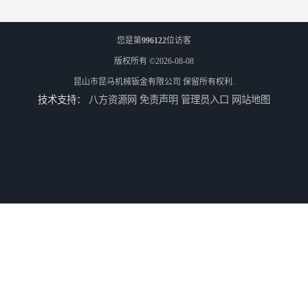
您是第
996122
位访客
版权所有 ©2026-08-08
昆山市昆马机械钣金有限公司
保留所有权利.
技术支持：
八方资源网
免责声明
管理员入口
网站地图
供应不锈钢水切割/昆山不锈钢水切割加工厂/上海不锈钢水切割加工厂
供应铝板雕花/铝板水切割/昆山铝板水切割加工厂