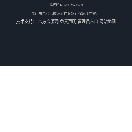
版权所有 ©2026-08-09
昆山市昆马机械钣金有限公司
保留所有权利.
技术支持：
八方资源网
免责声明
管理员入口
网站地图
供应水切割加工
供应不锈钢水切割/昆山不锈钢水切割加工厂/上海不锈钢水切割加工厂
供应铝板雕花/铝板水切割/昆山铝板水切割加工厂
供应铝合金水切割加工/昆山铝合金水切割加工/上海铝合金水切割加工