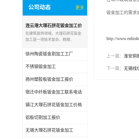
公司动态
更多
钣金加工的需求
连云港大理石拼花钣金加工价
格
在建筑装饰领域，大理石拼花钣金
http://www.enbis
加工是一项技术复杂、精细..
徐州陶瓷钣金割加工工厂
上一篇：
淮安铜
不锈钢钣金加工
下一篇：
无锡线
扬州塑胶板钣金加工报价
宿迁中纤板钣金加工联系电话
镇江大理石拼花钣金加工价格
铝板切割加工报价
无锡大理石拼花钣金加工