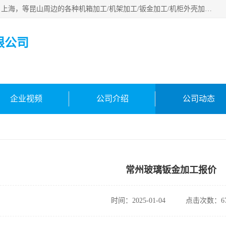
昆山市昆马机械钣金有限公司专业承接：昆山，江苏，苏州，上海，等昆山周边的各种机箱加工/机架加工/钣金加工/机柜外壳加工。多年来，我厂遵循“以人为本”的管理理念，本着“用户第一、信誉至上”的宗旨和“求实、务实，提高办事效率，参与市场竞争”的精神。欢迎新老客户来电咨询！
限公司
企业视频
公司介绍
公司动态
常州玻璃钣金加工报价
时间：2025-01-04
点击次数：67