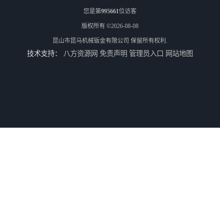
您是第
995661
位访客
版权所有 ©2026-08-08
昆山市昆马机械钣金有限公司
保留所有权利.
技术支持：
八方资源网
免责声明
管理员入口
网站地图
供应大理石拼花加工/昆山大理石拼花加工
供应水切割加工
供应不锈钢水切割/昆山不锈钢水切割加工厂/上海不锈钢水切割加工厂
供应铝板雕花/铝板水切割/昆山铝板水切割加工厂