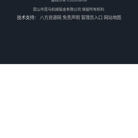
版权所有 ©2026-08-06
昆山市昆马机械钣金有限公司
保留所有权利.
技术支持：
八方资源网
免责声明
管理员入口
网站地图
供应水切割加工
供应不锈钢水切割/昆山不锈钢水切割加工厂/上海不锈钢水切割加工厂
供应铝板雕花/铝板水切割/昆山铝板水切割加工厂
供应铝合金水切割加工/昆山铝合金水切割加工/上海铝合金水切割加工