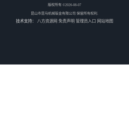
版权所有 ©2026-08-07
昆山市昆马机械钣金有限公司
保留所有权利.
技术支持：
八方资源网
免责声明
管理员入口
网站地图
供应水切割加工
供应不锈钢水切割/昆山不锈钢水切割加工厂/上海不锈钢水切割加工厂
供应铝板雕花/铝板水切割/昆山铝板水切割加工厂
供应铝合金水切割加工/昆山铝合金水切割加工/上海铝合金水切割加工