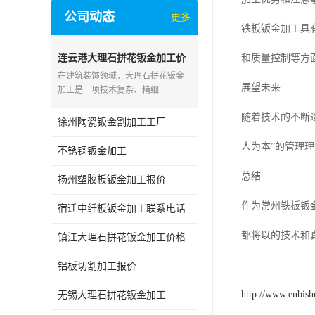
公司动态
更多
铁板钣金加工具
连云港大理石拼花钣金加工价
和质量控制等方
格
在建筑装饰领域，大理石拼花钣金
展望未来
加工是一项技术复杂、精细..
随着技术的不断
徐州陶瓷钣金割加工工厂
人为本”的管理
不锈钢钣金加工
总结
扬州塑胶板钣金加工报价
作为常州铁板钣
宿迁中纤板钣金加工联系电话
都将以的技术和
镇江大理石拼花钣金加工价格
铝板切割加工报价
http://www.enbis
无锡大理石拼花钣金加工