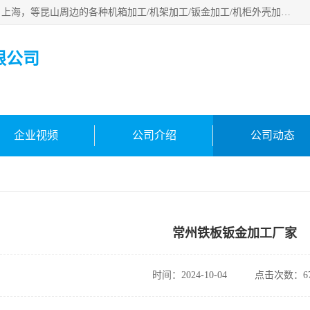
昆山市昆马机械钣金有限公司专业承接：昆山，江苏，苏州，上海，等昆山周边的各种机箱加工/机架加工/钣金加工/机柜外壳加工。多年来，我厂遵循“以人为本”的管理理念，本着“用户第一、信誉至上”的宗旨和“求实、务实，提高办事效率，参与市场竞争”的精神。欢迎新老客户来电咨询！
限公司
企业视频
公司介绍
公司动态
常州铁板钣金加工厂家
时间：2024-10-04
点击次数：67