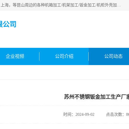
昆山市昆马机械钣金有限公司专业承接：昆山，江苏，苏州，上海，等昆山周边的各种机箱加工/机架加工/钣金加工/机柜外壳加工。多年来，我厂遵循“以人为本”的管理理念，本着“用户第一、信誉至上”的宗旨和“求实、务实，提高办事效率，参与市场竞争”的精神。欢迎新老客户来电咨询！
限公司
企业视频
公司介绍
公司动态
苏州不锈钢钣金加工生产厂
时间：2024-09-02
点击次数：86