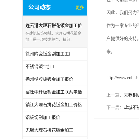
公司动态
更多
因此，我们努力
连云港大理石拼花钣金加工价
作为一家专业的
格
在建筑装饰领域，大理石拼花钣金
户提供好的支持
加工是一项技术复杂、精细..
来。
徐州陶瓷钣金割加工工厂
不锈钢钣金加工
http://www.enbis
扬州塑胶板钣金加工报价
宿迁中纤板钣金加工联系电话
上一篇：
无锡铜
镇江大理石拼花钣金加工价格
下一篇：
盐城不
铝板切割加工报价
无锡大理石拼花钣金加工