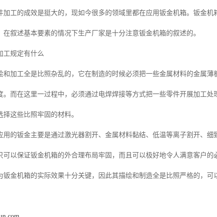
件加工的成效是挺大的，现如今很多的领域里都在应用钣金机箱。钣金机
，在叙述基本要素的情况下生产厂家是十分注意钣金机箱的叙述的。
加工规定有什么
加工全是比照杂乱的，它在制造的时候必须把一些金属材料的金属薄板
度。而在这里一过程中，必须通过电焊焊接等方式把一些零件开展加工处
选择这些比照牢固的材料。
的钣金主要是通过激光器割开、金属材料黏结、低温等离子割开、细致
只可以保证钣金机箱的外合理布局牢固，而且可以极好地令人满意客户的
金机箱的实际效果十分关键，因此其描绘和制造全是比照严格的，可以
hun.com