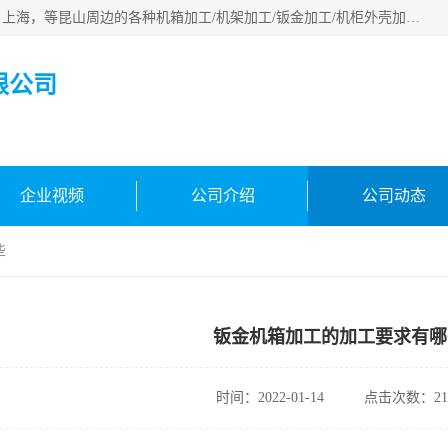
昆山市昆马机械钣金有限公司专业承接：昆山，江苏，苏州，上海，等昆山周边的各种机箱加工/机架加工/钣金加工/机柜外壳加工。多年来，我厂遵循“以人为本”的管理理念，本着“用户第一、信誉至上”的宗旨和“求实、务实，提高办事效率，参与市场竞争”的精神。欢迎新老客户来电咨询！
限公司
企业视频
公司介绍
公司动态
些
钣金机箱加工的加工要求有哪
时间：2022-01-14
点击次数：21