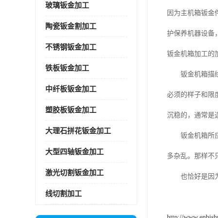
玻璃钣金加工
因为主机箱钣金
陶瓷钣金割加工
护保养机器设备
不锈钢钣金加工
钣金机箱加工的
铁板钣金加工
钣金机箱描绘和
中纤板钣金加工
必须的样子和限
塑胶板钣金加工
沉稳的，通常是
大理石拼花钣金加工
钣金机箱所应用
大型四轴钣金加工
多杂乱。那样不
激光切割钣金加工
也恰好是因为钣
线切割加工
http://www.enbis