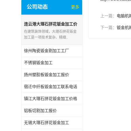
公司动态
更多
上一篇：
电脑机
连云港大理石拼花钣金加工价
下一篇：
钣金机
格
在建筑装饰领域，大理石拼花钣金
加工是一项技术复杂、精细..
徐州陶瓷钣金割加工工厂
不锈钢钣金加工
扬州塑胶板钣金加工报价
宿迁中纤板钣金加工联系电话
镇江大理石拼花钣金加工价格
铝板切割加工报价
无锡大理石拼花钣金加工