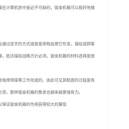
箱在计算机房中是必不可缺的，钣金机箱可以极好地维
通过技艺的方式或是是用物品使它形变，描绘成顾客
理，抵达描绘战略方针必须。钣金机箱的材料选择是很
电焊焊接等工作完成的，由此可见其制造的过程是有
必须，那样钣金机箱的售卖也越来越更强有力。
保证钣金机箱的作用获得较大的展现