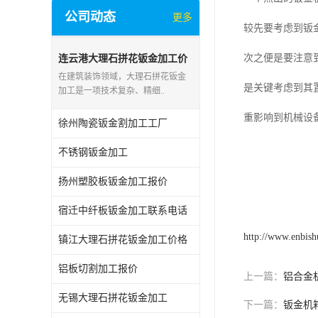
公司动态
更多
较先要考虑到钣
次之便是要注意
连云港大理石拼花钣金加工价
格
在建筑装饰领域，大理石拼花钣金
是关键考虑到其
加工是一项技术复杂、精细..
重影响到机械设
徐州陶瓷钣金割加工工厂
不锈钢钣金加工
扬州塑胶板钣金加工报价
宿迁中纤板钣金加工联系电话
http://www.enbis
镇江大理石拼花钣金加工价格
铝板切割加工报价
上一篇：
铝合金
无锡大理石拼花钣金加工
下一篇：
钣金机