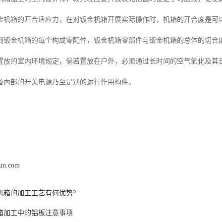
金机箱的开合适应力，在对钣金机箱开展实际操作时，机箱的开合度是可
到钣金机箱的每个构成零配件，钣金机箱零部件与钣金机箱的总体的切合
置放的室内环境规定，倘若置放在户外，必须通过长时间的空气氧化及其
备內部的开关电源乃至是别的运行作用构件。
hun.com
机箱的加工工艺有何优势?
箱加工中的铝板注意事项