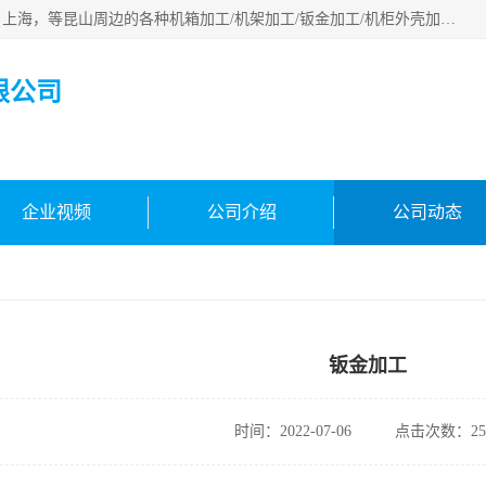
昆山市昆马机械钣金有限公司专业承接：昆山，江苏，苏州，上海，等昆山周边的各种机箱加工/机架加工/钣金加工/机柜外壳加工。多年来，我厂遵循“以人为本”的管理理念，本着“用户第一、信誉至上”的宗旨和“求实、务实，提高办事效率，参与市场竞争”的精神。欢迎新老客户来电咨询！
限公司
企业视频
公司介绍
公司动态
钣金加工
时间：2022-07-06
点击次数：25