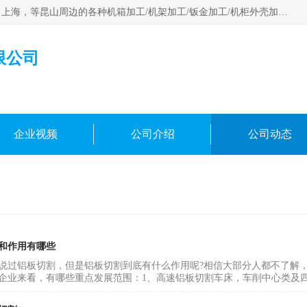
昆山市昆马机械钣金有限公司专业承接：昆山，江苏，苏州，上海，等昆山周边的各种机箱加工/机架加工/钣金加工/机柜外壳加工。多年来，我厂遵循“以人为本”的管理理念，本着“用户第一、信誉至上”的宗旨和“求实、务实，提高办事效率，参与市场竞争”的精神。欢迎新老客户来电咨询！
限公司
企业视频
公司介绍
公司动态
和作用有哪些
说过铝板切割，但是铝板切割到底有什么作用呢?相信大部分人都不了解
企业来看，有哪些重点发展范围：1、高速铝板切割车床，车削中心类及四